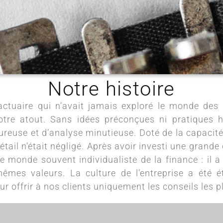
Notre histoire
uaire qui n’avait jamais exploré le monde des s
tre atout. Sans idées préconçues ni pratiques hé
ureuse et d’analyse minutieuse. Doté de la capacité 
étail n’était négligé. Après avoir investi une grande 
monde souvent individualiste de la finance : il 
mêmes valeurs. La culture de l’entreprise a été é
r offrir à nos clients uniquement les conseils les p