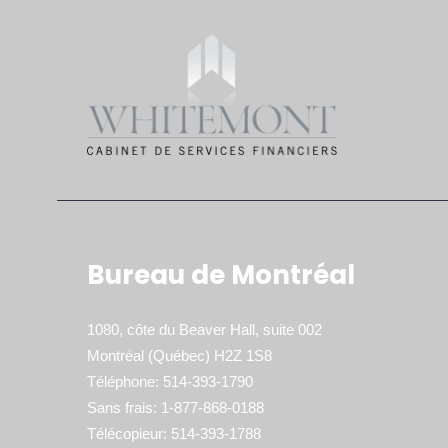
Bureau de Montréal
1080, côte du Beaver Hall, suite 002
Montréal (Québec) H2Z 1S8
Téléphone: 514-393-1790
Sans frais: 1-877-868-0188
Télécopieur: 514-393-1788