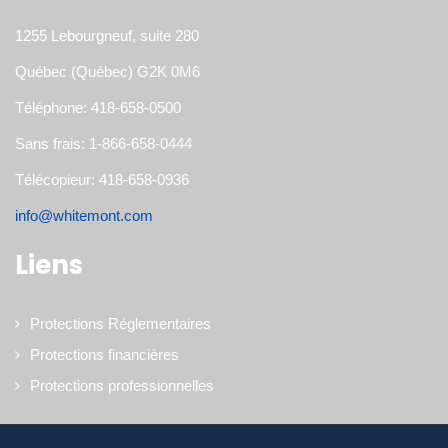
1255 Lebourgneuf, suite 280
Québec (Québec) G2K 0M6
Téléphone: 418-658-0500
Sans frais: 1-866-658-0444
Télécopieur: 418-658-0936
info@whitemont.com
Liens
Protections Réglementaires
Protections financières
Protections professionnelles