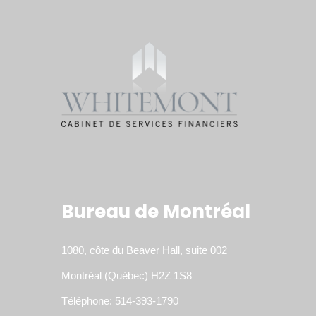
Bureau de Montréal
1080, côte du Beaver Hall, suite 002
Montréal (Québec) H2Z 1S8
Téléphone: 514-393-1790