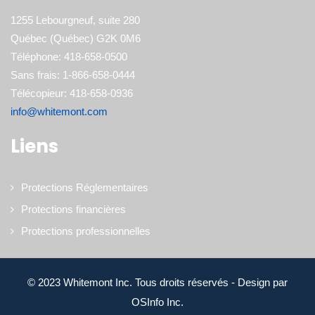
1255 Lebourgneuf, suite 280
Québec (Québec) G2K 0M6
Téléphone: 418-658-0500
Sans frais: 1-866-658-0444
Télécopieur: 418-658-0936
info@whitemont.com
Liens
Protections Réglementaires
Protections financières
Protections professionnelles
© 2023 Whitemont Inc. Tous droits réservés - Design par
OSInfo Inc.